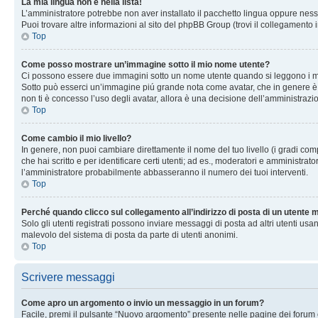
La mia lingua non è nella lista!
L’amministratore potrebbe non aver installato il pacchetto lingua oppure nessu
Puoi trovare altre informazioni al sito del phpBB Group (trovi il collegamento 
Top
Come posso mostrare un’immagine sotto il mio nome utente?
Ci possono essere due immagini sotto un nome utente quando si leggono i messag
Sotto può esserci un’immagine piú grande nota come avatar, che in genere è un
non ti è concesso l’uso degli avatar, allora è una decisione dell’amministrazi
Top
Come cambio il mio livello?
In genere, non puoi cambiare direttamente il nome del tuo livello (i gradi compa
che hai scritto e per identificare certi utenti; ad es., moderatori e amministra
l’amministratore probabilmente abbasseranno il numero dei tuoi interventi.
Top
Perché quando clicco sul collegamento all’indirizzo di posta di un utente
Solo gli utenti registrati possono inviare messaggi di posta ad altri utenti u
malevolo del sistema di posta da parte di utenti anonimi.
Top
Scrivere messaggi
Come apro un argomento o invio un messaggio in un forum?
Facile, premi il pulsante “Nuovo argomento” presente nelle pagine dei forum o 