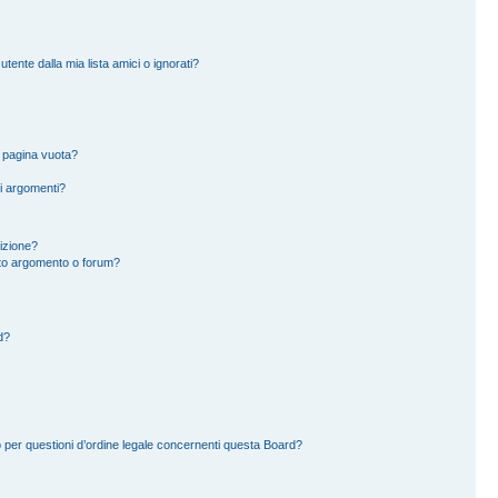
ente dalla mia lista amici o ignorati?
a pagina vuota?
i argomenti?
rizione?
to argomento o forum?
d?
 per questioni d’ordine legale concernenti questa Board?