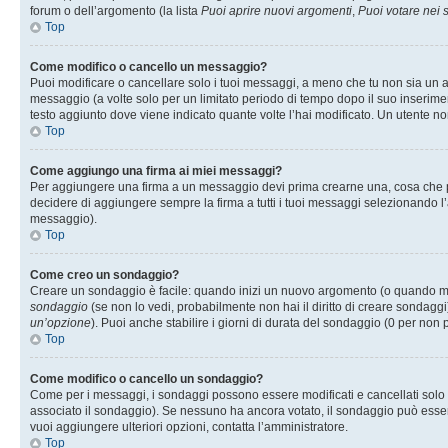
forum o dell’argomento (la lista
Puoi aprire nuovi argomenti
,
Puoi votare nei
Top
Come modifico o cancello un messaggio?
Puoi modificare o cancellare solo i tuoi messaggi, a meno che tu non sia un
messaggio (a volte solo per un limitato periodo di tempo dopo il suo inserim
testo aggiunto dove viene indicato quante volte l’hai modificato. Un utente
Top
Come aggiungo una firma ai miei messaggi?
Per aggiungere una firma a un messaggio devi prima crearne una, cosa che puo
decidere di aggiungere sempre la firma a tutti i tuoi messaggi selezionando 
messaggio).
Top
Come creo un sondaggio?
Creare un sondaggio è facile: quando inizi un nuovo argomento (o quando modi
sondaggio
(se non lo vedi, probabilmente non hai il diritto di creare sondaggi)
un’opzione
). Puoi anche stabilire i giorni di durata del sondaggio (0 per non p
Top
Come modifico o cancello un sondaggio?
Come per i messaggi, i sondaggi possono essere modificati e cancellati solo da
associato il sondaggio). Se nessuno ha ancora votato, il sondaggio può essere 
vuoi aggiungere ulteriori opzioni, contatta l’amministratore.
Top