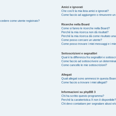
Amici e ignorati
Che cos’è la mia lista amici e ignorati?
Come faccio ad aggiungere o rimuovere un ut
accedere come utente registrato?
Ricerche nella Board
Come si fanno le ricerche nella Board?
Perché la mia ricerca non dà risultati?
Perché la mia ricerca dà come risultato un
Come posso cercare un utente?
Come posso trovare i miei messaggi e i mie
Sottoscrizioni e segnalibri
Qual è la differenza fra segnalibri e sottosc
Come faccio ad sottoscrivere un determina
Come cancello le mie sottoscrizioni?
Allegati
Quali allegati sono ammessi in questa Boar
Come faccio a trovare i miei allegati?
Informazioni su phpBB 3
Chi ha scritto questo programma?
Perché la caratteristica X non è disponibile?
Chi devo contattare per segnalare abusi e/o