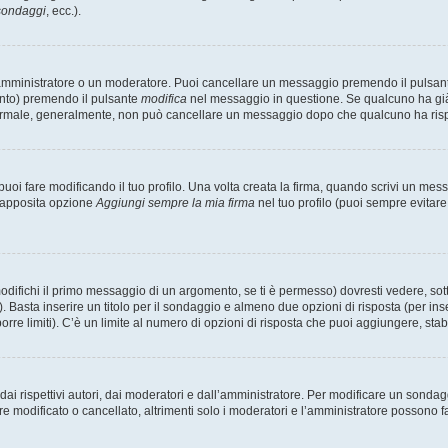
 sondaggi
, ecc.).
 amministratore o un moderatore. Puoi cancellare un messaggio premendo il pulsan
ento) premendo il pulsante
modifica
nel messaggio in questione. Se qualcuno ha già r
 normale, generalmente, non può cancellare un messaggio dopo che qualcuno ha ris
i fare modificando il tuo profilo. Una volta creata la firma, quando scrivi un me
l’apposita opzione
Aggiungi sempre la mia firma
nel tuo profilo (puoi sempre evitar
fichi il primo messaggio di un argomento, se ti è permesso) dovresti vedere, sotto
. Basta inserire un titolo per il sondaggio e almeno due opzioni di risposta (per inse
orre limiti). C’è un limite al numero di opzioni di risposta che puoi aggiungere, stabi
i rispettivi autori, dai moderatori e dall’amministratore. Per modificare un sondag
modificato o cancellato, altrimenti solo i moderatori e l’amministratore possono far