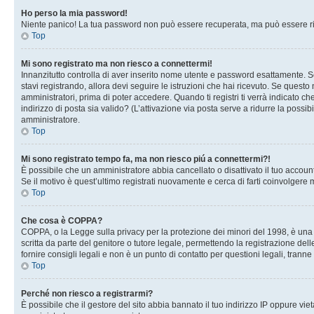
Ho perso la mia password!
Niente panico! La tua password non può essere recuperata, ma può essere rig
Top
Mi sono registrato ma non riesco a connettermi!
Innanzitutto controlla di aver inserito nome utente e password esattamente. Se
stavi registrando, allora devi seguire le istruzioni che hai ricevuto. Se questo
amministratori, prima di poter accedere. Quando ti registri ti verrà indicato che
indirizzo di posta sia valido? (L’attivazione via posta serve a ridurre la possi
amministratore.
Top
Mi sono registrato tempo fa, ma non riesco piú a connettermi?!
È possibile che un amministratore abbia cancellato o disattivato il tuo accou
Se il motivo è quest’ultimo registrati nuovamente e cerca di farti coinvolgere
Top
Che cosa è COPPA?
COPPA, o la Legge sulla privacy per la protezione dei minori del 1998, è una l
scritta da parte del genitore o tutore legale, permettendo la registrazione de
fornire consigli legali e non è un punto di contatto per questioni legali, tranne
Top
Perché non riesco a registrarmi?
È possibile che il gestore del sito abbia bannato il tuo indirizzo IP oppure viet