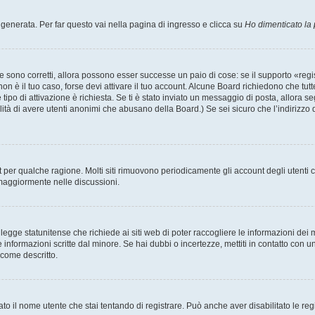
enerata. Per far questo vai nella pagina di ingresso e clicca su
Ho dimenticato la
 sono corretti, allora possono esser successe un paio di cose: se il supporto «regis
 non è il tuo caso, forse devi attivare il tuo account. Alcune Board richiedono che tut
 tipo di attivazione è richiesta. Se ti è stato inviato un messaggio di posta, allora s
bilità di avere utenti anonimi che abusano della Board.) Se sei sicuro che l’indirizzo 
nt per qualche ragione. Molti siti rimuovono periodicamente gli account degli utent
 maggiormente nelle discussioni.
egge statunitense che richiede ai siti web di poter raccogliere le informazioni dei m
lle informazioni scritte dal minore. Se hai dubbi o incertezze, mettiti in contatto 
 come descritto.
ato il nome utente che stai tentando di registrare. Può anche aver disabilitato le regis