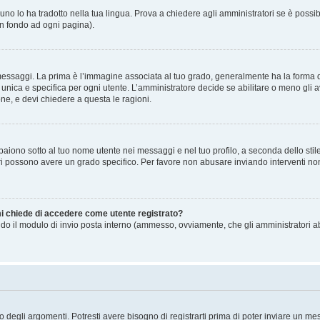
no lo ha tradotto nella tua lingua. Prova a chiedere agli amministratori se è possibi
in fondo ad ogni pagina).
gi. La prima è l’immagine associata al tuo grado, generalmente ha la forma di stell
ica e specifica per ogni utente. L’amministratore decide se abilitare o meno gli a
one, e devi chiedere a questa le ragioni.
iono sotto al tuo nome utente nei messaggi e nel tuo profilo, a seconda dello stile c
tori possono avere un grado specifico. Per favore non abusare inviando interventi non 
 mi chiede di accedere come utente registrato?
sando il modulo di invio posta interno (ammesso, ovviamente, che gli amministratori 
degli argomenti. Potresti avere bisogno di registrarti prima di poter inviare un mes