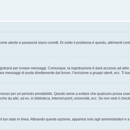
ome utente e password siano corretti. Di solito il problema è questo, altrimenti con
strarsi per inviare messaggi. Comunque, la registrazione ti darà accesso ad altre fu
are messaggi di posta direttamente dal forum, l’iscrizione a gruppi utenti, ecc. Ti ba
connesso per un periodo prestabilito. Questo serve a evitare che qualcuno possa us
he da altri, ad es. in biblioteca, Internet point, università, ecc. Se non vedi il chec
l tuo stato in linea
. Attivando questa opzione, apparirai solo agli amministratori e a