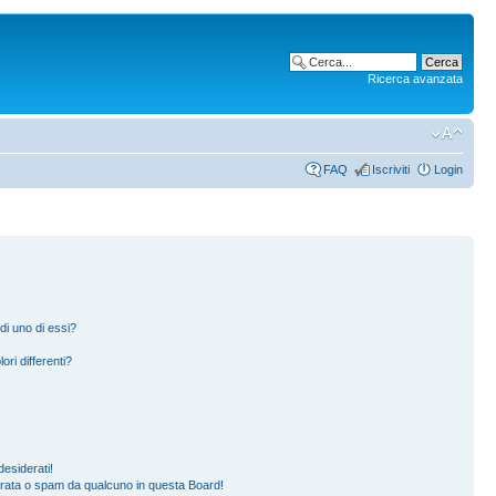
Ricerca avanzata
FAQ
Iscriviti
Login
di uno di essi?
ori differenti?
esiderati!
erata o spam da qualcuno in questa Board!