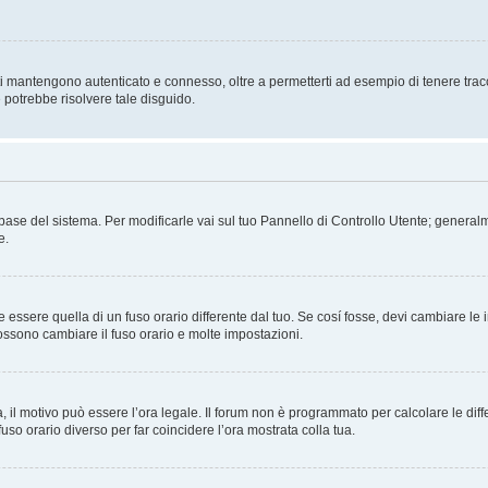
i mantengono autenticato e connesso, oltre a permetterti ad esempio di tenere traccia
 potrebbe risolvere tale disguido.
atabase del sistema. Per modificarle vai sul tuo Pannello di Controllo Utente; gene
e.
sere quella di un fuso orario differente dal tuo. Se cosí fosse, devi cambiare le imp
possono cambiare il fuso orario e molte impostazioni.
a, il motivo può essere l’ora legale. Il forum non è programmato per calcolare le diff
fuso orario diverso per far coincidere l’ora mostrata colla tua.