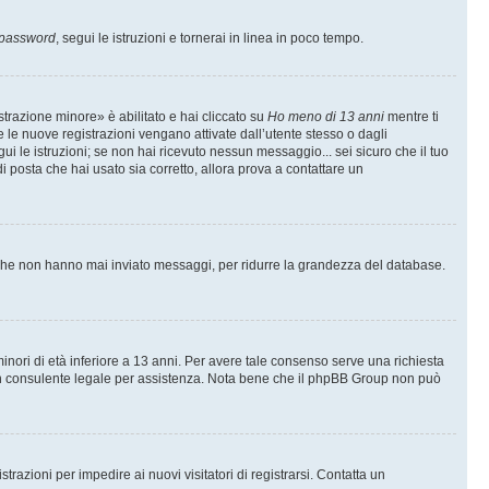
 password
, segui le istruzioni e tornerai in linea in poco tempo.
trazione minore» è abilitato e hai cliccato su
Ho meno di 13 anni
mentre ti
te le nuove registrazioni vengano attivate dall’utente stesso o dagli
egui le istruzioni; se non hai ricevuto nessun messaggio... sei sicuro che il tuo
di posta che hai usato sia corretto, allora prova a contattare un
i che non hanno mai inviato messaggi, per ridurre la grandezza del database.
inori di età inferiore a 13 anni. Per avere tale consenso serve una richiesta
con un consulente legale per assistenza. Nota bene che il phpBB Group non può
trazioni per impedire ai nuovi visitatori di registrarsi. Contatta un