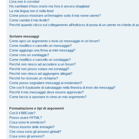
L’ora non è corretta!
Ho cambiato il fuso orario ma l’ora è ancora sbagliata!
La mia lingua non è nella lista!
Come posso mostrare un’immagine sotto il mio nome utente?
Come cambio il mio livello?
Perché quando clicco sul collegamento all’indirizzo di posta di un utente mi chiede di 
Scrivere messaggi
Come apro un argomento o invio un messaggio in un forum?
Come modifico o cancello un messaggio?
Come aggiungo una firma ai miei messaggi?
Come creo un sondaggio?
Come modifico o cancello un sondaggio?
Perché non riesco ad accedere a un forum?
Perché non posso votare nei sondaggi?
Perché non riesco ad aggiungere allegati?
Perché ho ricevuto un richiamo?
Come posso segnalare messaggi ai moderatori?
Che cos’è il pulsante di salvataggio nella finestra di invio dei messaggi?
Perché il mio messaggio deve essere approvato?
Come faccio a spostare in cima un mio argomento?
Formattazione e tipi di argomenti
Cos’è il BBCode?
Posso usare l’HTML?
Cosa sono le emoticon?
Posso inserire delle immagini?
Che cosa sono gli annunci globali?
Cosa sono gli annunci?