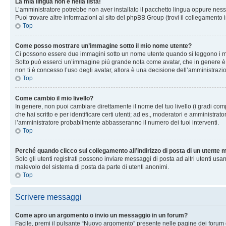
La mia lingua non è nella lista!
L’amministratore potrebbe non aver installato il pacchetto lingua oppure nessu
Puoi trovare altre informazioni al sito del phpBB Group (trovi il collegamento 
Top
Come posso mostrare un’immagine sotto il mio nome utente?
Ci possono essere due immagini sotto un nome utente quando si leggono i messag
Sotto può esserci un’immagine piú grande nota come avatar, che in genere è un
non ti è concesso l’uso degli avatar, allora è una decisione dell’amministrazi
Top
Come cambio il mio livello?
In genere, non puoi cambiare direttamente il nome del tuo livello (i gradi compa
che hai scritto e per identificare certi utenti; ad es., moderatori e amministra
l’amministratore probabilmente abbasseranno il numero dei tuoi interventi.
Top
Perché quando clicco sul collegamento all’indirizzo di posta di un utente
Solo gli utenti registrati possono inviare messaggi di posta ad altri utenti u
malevolo del sistema di posta da parte di utenti anonimi.
Top
Scrivere messaggi
Come apro un argomento o invio un messaggio in un forum?
Facile, premi il pulsante “Nuovo argomento” presente nelle pagine dei forum o 