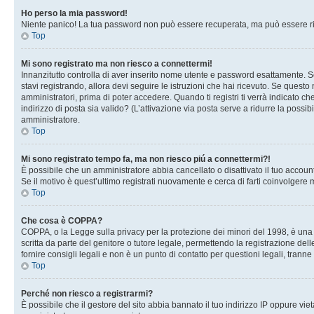
Ho perso la mia password!
Niente panico! La tua password non può essere recuperata, ma può essere rig
Top
Mi sono registrato ma non riesco a connettermi!
Innanzitutto controlla di aver inserito nome utente e password esattamente. Se
stavi registrando, allora devi seguire le istruzioni che hai ricevuto. Se questo
amministratori, prima di poter accedere. Quando ti registri ti verrà indicato che
indirizzo di posta sia valido? (L’attivazione via posta serve a ridurre la possi
amministratore.
Top
Mi sono registrato tempo fa, ma non riesco piú a connettermi?!
È possibile che un amministratore abbia cancellato o disattivato il tuo accou
Se il motivo è quest’ultimo registrati nuovamente e cerca di farti coinvolgere
Top
Che cosa è COPPA?
COPPA, o la Legge sulla privacy per la protezione dei minori del 1998, è una l
scritta da parte del genitore o tutore legale, permettendo la registrazione de
fornire consigli legali e non è un punto di contatto per questioni legali, tranne
Top
Perché non riesco a registrarmi?
È possibile che il gestore del sito abbia bannato il tuo indirizzo IP oppure viet