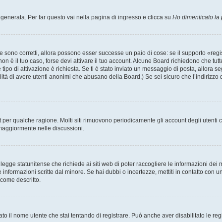
enerata. Per far questo vai nella pagina di ingresso e clicca su
Ho dimenticato la
 sono corretti, allora possono esser successe un paio di cose: se il supporto «regis
 non è il tuo caso, forse devi attivare il tuo account. Alcune Board richiedono che tut
 tipo di attivazione è richiesta. Se ti è stato inviato un messaggio di posta, allora s
bilità di avere utenti anonimi che abusano della Board.) Se sei sicuro che l’indirizzo 
nt per qualche ragione. Molti siti rimuovono periodicamente gli account degli utent
 maggiormente nelle discussioni.
egge statunitense che richiede ai siti web di poter raccogliere le informazioni dei m
lle informazioni scritte dal minore. Se hai dubbi o incertezze, mettiti in contatto 
 come descritto.
ato il nome utente che stai tentando di registrare. Può anche aver disabilitato le regis