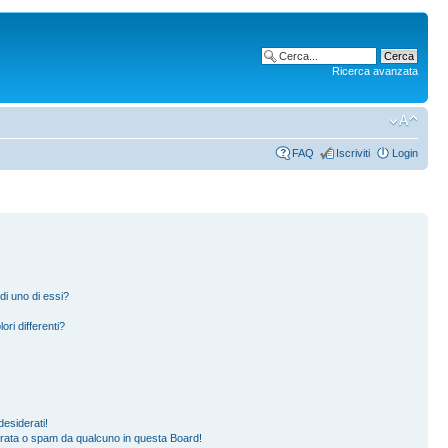
Ricerca avanzata
FAQ
Iscriviti
Login
di uno di essi?
ori differenti?
esiderati!
erata o spam da qualcuno in questa Board!