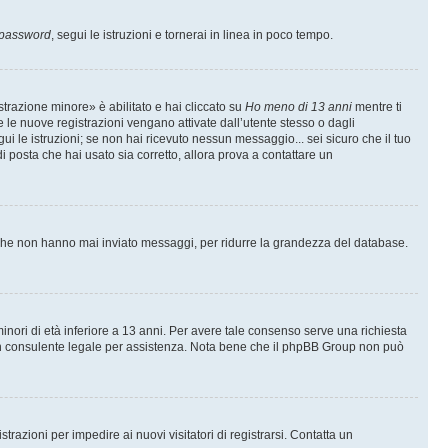
 password
, segui le istruzioni e tornerai in linea in poco tempo.
trazione minore» è abilitato e hai cliccato su
Ho meno di 13 anni
mentre ti
te le nuove registrazioni vengano attivate dall’utente stesso o dagli
egui le istruzioni; se non hai ricevuto nessun messaggio... sei sicuro che il tuo
di posta che hai usato sia corretto, allora prova a contattare un
i che non hanno mai inviato messaggi, per ridurre la grandezza del database.
inori di età inferiore a 13 anni. Per avere tale consenso serve una richiesta
con un consulente legale per assistenza. Nota bene che il phpBB Group non può
trazioni per impedire ai nuovi visitatori di registrarsi. Contatta un