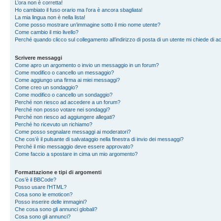
L’ora non è corretta!
Ho cambiato il fuso orario ma l’ora è ancora sbagliata!
La mia lingua non è nella lista!
Come posso mostrare un’immagine sotto il mio nome utente?
Come cambio il mio livello?
Perché quando clicco sul collegamento all’indirizzo di posta di un utente mi chiede di 
Scrivere messaggi
Come apro un argomento o invio un messaggio in un forum?
Come modifico o cancello un messaggio?
Come aggiungo una firma ai miei messaggi?
Come creo un sondaggio?
Come modifico o cancello un sondaggio?
Perché non riesco ad accedere a un forum?
Perché non posso votare nei sondaggi?
Perché non riesco ad aggiungere allegati?
Perché ho ricevuto un richiamo?
Come posso segnalare messaggi ai moderatori?
Che cos’è il pulsante di salvataggio nella finestra di invio dei messaggi?
Perché il mio messaggio deve essere approvato?
Come faccio a spostare in cima un mio argomento?
Formattazione e tipi di argomenti
Cos’è il BBCode?
Posso usare l’HTML?
Cosa sono le emoticon?
Posso inserire delle immagini?
Che cosa sono gli annunci globali?
Cosa sono gli annunci?