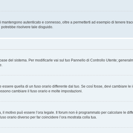
i mantengono autenticato e connesso, oltre a permetterti ad esempio di tenere traccia
 potrebbe risolvere tale disguido.
atabase del sistema. Per modificarle vai sul tuo Pannello di Controllo Utente; gene
e.
sere quella di un fuso orario differente dal tuo. Se cosí fosse, devi cambiare le imp
possono cambiare il fuso orario e molte impostazioni.
a, il motivo può essere l’ora legale. Il forum non è programmato per calcolare le diff
fuso orario diverso per far coincidere l’ora mostrata colla tua.