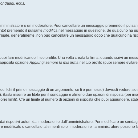
 sondaggi
, ecc.).
 amministratore o un moderatore. Puoi cancellare un messaggio premendo il pulsan
ento) premendo il pulsante
modifica
nel messaggio in questione. Se qualcuno ha già r
 normale, generalmente, non può cancellare un messaggio dopo che qualcuno ha ris
i fare modificando il tuo profilo. Una volta creata la firma, quando scrivi un me
l’apposita opzione
Aggiungi sempre la mia firma
nel tuo profilo (puoi sempre evitar
fichi il primo messaggio di un argomento, se ti è permesso) dovresti vedere, sotto
. Basta inserire un titolo per il sondaggio e almeno due opzioni di risposta (per inse
orre limiti). C’è un limite al numero di opzioni di risposta che puoi aggiungere, stabi
i rispettivi autori, dai moderatori e dall’amministratore. Per modificare un sondag
modificato o cancellato, altrimenti solo i moderatori e l’amministratore possono far