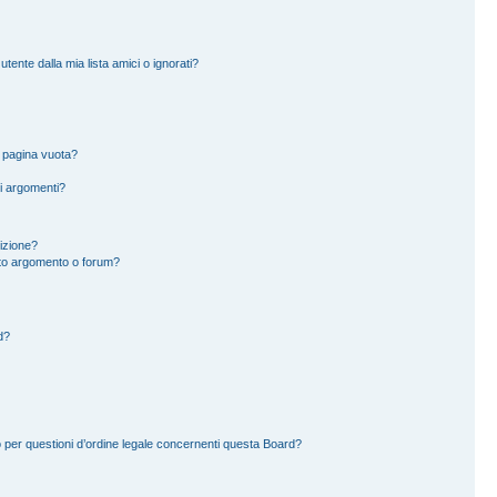
ente dalla mia lista amici o ignorati?
a pagina vuota?
i argomenti?
rizione?
to argomento o forum?
d?
 per questioni d’ordine legale concernenti questa Board?