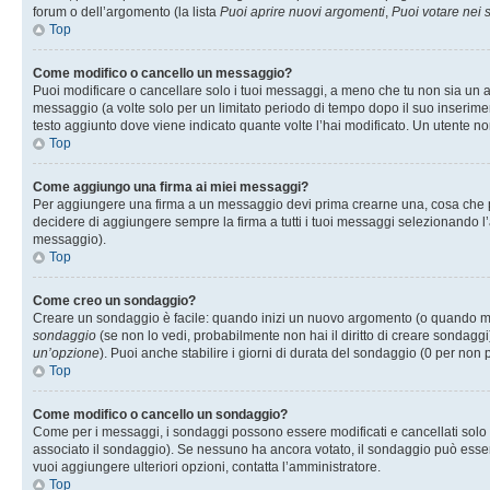
forum o dell’argomento (la lista
Puoi aprire nuovi argomenti
,
Puoi votare nei
Top
Come modifico o cancello un messaggio?
Puoi modificare o cancellare solo i tuoi messaggi, a meno che tu non sia un
messaggio (a volte solo per un limitato periodo di tempo dopo il suo inserim
testo aggiunto dove viene indicato quante volte l’hai modificato. Un utente
Top
Come aggiungo una firma ai miei messaggi?
Per aggiungere una firma a un messaggio devi prima crearne una, cosa che puo
decidere di aggiungere sempre la firma a tutti i tuoi messaggi selezionando 
messaggio).
Top
Come creo un sondaggio?
Creare un sondaggio è facile: quando inizi un nuovo argomento (o quando modi
sondaggio
(se non lo vedi, probabilmente non hai il diritto di creare sondaggi)
un’opzione
). Puoi anche stabilire i giorni di durata del sondaggio (0 per non p
Top
Come modifico o cancello un sondaggio?
Come per i messaggi, i sondaggi possono essere modificati e cancellati solo da
associato il sondaggio). Se nessuno ha ancora votato, il sondaggio può essere 
vuoi aggiungere ulteriori opzioni, contatta l’amministratore.
Top