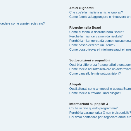
Amici e ignorati
Che cos’è la mia lista amici e ignorati?
Come faccio ad aggiungere o rimuovere un ut
accedere come utente registrato?
Ricerche nella Board
Come si fanno le ricerche nella Board?
Perché la mia ricerca non dà risultati?
Perché la mia ricerca dà come risultato un
Come posso cercare un utente?
Come posso trovare i miei messaggi e i mie
Sottoscrizioni e segnalibri
Qual è la differenza fra segnalibri e sottosc
Come faccio ad sottoscrivere un determina
Come cancello le mie sottoscrizioni?
Allegati
Quali allegati sono ammessi in questa Boar
Come faccio a trovare i miei allegati?
Informazioni su phpBB 3
Chi ha scritto questo programma?
Perché la caratteristica X non è disponibile?
Chi devo contattare per segnalare abusi e/o