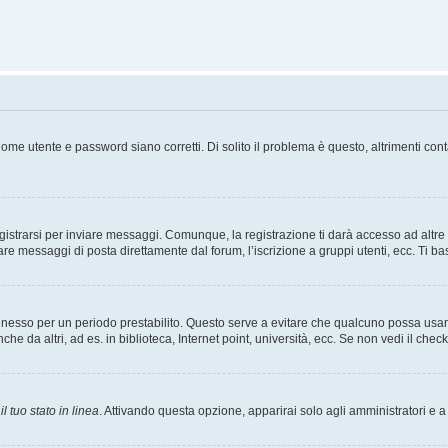
ome utente e password siano corretti. Di solito il problema è questo, altrimenti con
strarsi per inviare messaggi. Comunque, la registrazione ti darà accesso ad altre fu
are messaggi di posta direttamente dal forum, l’iscrizione a gruppi utenti, ecc. Ti ba
connesso per un periodo prestabilito. Questo serve a evitare che qualcuno possa us
he da altri, ad es. in biblioteca, Internet point, università, ecc. Se non vedi il chec
l tuo stato in linea
. Attivando questa opzione, apparirai solo agli amministratori e a