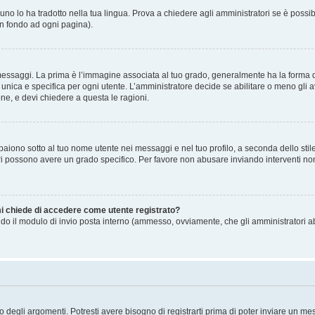
no lo ha tradotto nella tua lingua. Prova a chiedere agli amministratori se è possibi
in fondo ad ogni pagina).
gi. La prima è l’immagine associata al tuo grado, generalmente ha la forma di stell
ica e specifica per ogni utente. L’amministratore decide se abilitare o meno gli a
one, e devi chiedere a questa le ragioni.
iono sotto al tuo nome utente nei messaggi e nel tuo profilo, a seconda dello stile c
tori possono avere un grado specifico. Per favore non abusare inviando interventi non 
 mi chiede di accedere come utente registrato?
sando il modulo di invio posta interno (ammesso, ovviamente, che gli amministratori 
degli argomenti. Potresti avere bisogno di registrarti prima di poter inviare un mes